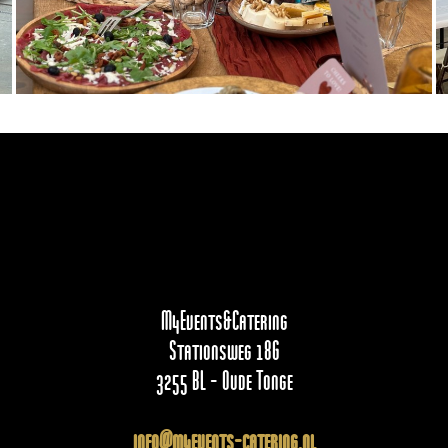
M4Events&Catering
Stationsweg 18G
3255 BL - Oude Tonge
info@m4events-catering.nl